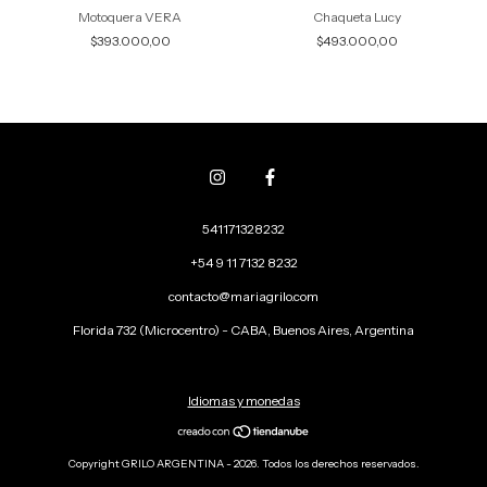
Motoquera VERA
Chaqueta Lucy
$393.000,00
$493.000,00
541171328232
+54 9 11 7132 8232
contacto@mariagrilo.com
Florida 732 (Microcentro) - CABA, Buenos Aires, Argentina
Idiomas y monedas
Copyright GRILO ARGENTINA - 2026. Todos los derechos reservados.